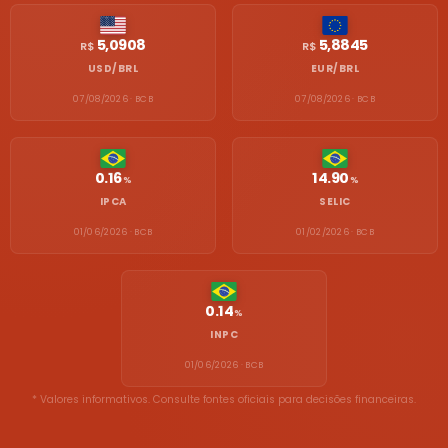
5,0908
5,8845
R$
R$
USD/BRL
EUR/BRL
07/08/2026 · BCB
07/08/2026 · BCB
0.16
14.90
%
%
IPCA
SELIC
01/06/2026 · BCB
01/02/2026 · BCB
0.14
%
INPC
01/06/2026 · BCB
* Valores informativos. Consulte fontes oficiais para decisões financeiras.