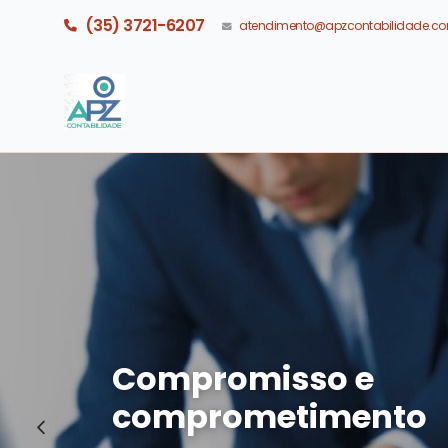
(35) 3721-6207
atendimento@apzcontabilidade.co
Compromisso e
comprometimento