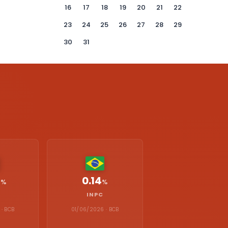
16
17
18
19
20
21
22
23
24
25
26
27
28
29
30
31
0.14
%
%
INPC
· BCB
01/06/2026 · BCB