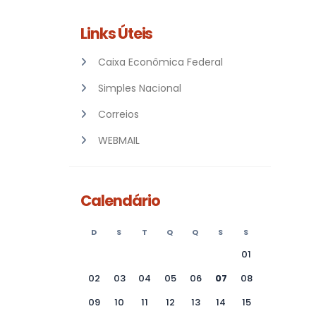
Links Úteis
Caixa Econômica Federal
Simples Nacional
Correios
WEBMAIL
Calendário
D
S
T
Q
Q
S
S
01
02
03
04
05
06
07
08
09
10
11
12
13
14
15