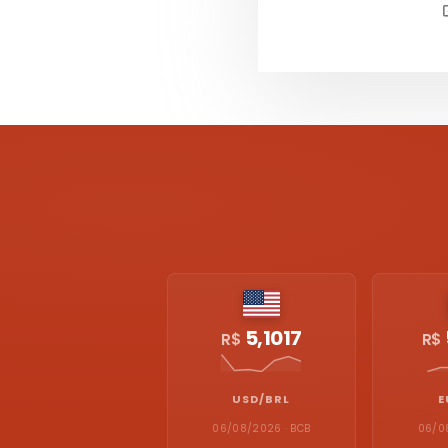
5,1017
R$
R$
USD/BRL
E
06/08/2026 · BCB
06/0