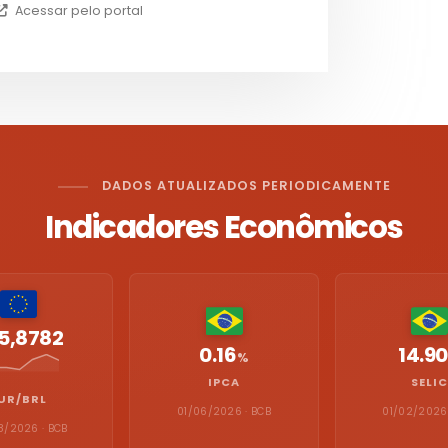
Acessar pelo portal
DADOS ATUALIZADOS PERIODICAMENTE
Indicadores Econômicos
5,8782
0.16
14.90
%
IPCA
SELIC
UR/BRL
01/06/2026 · BCB
01/02/2026 
8/2026 · BCB