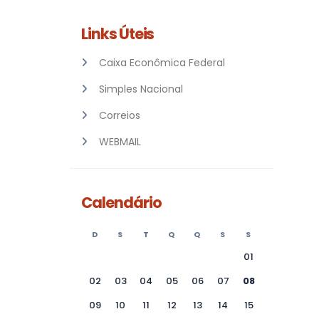
Links Úteis
Caixa Econômica Federal
Simples Nacional
Correios
WEBMAIL
Calendário
D
S
T
Q
Q
S
S
01
02
03
04
05
06
07
08
09
10
11
12
13
14
15