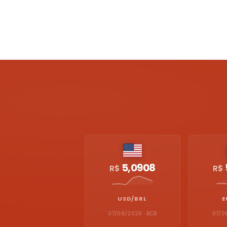
5,0908
R$
R$
USD/BRL
E
07/08/2026 · BCB
07/0