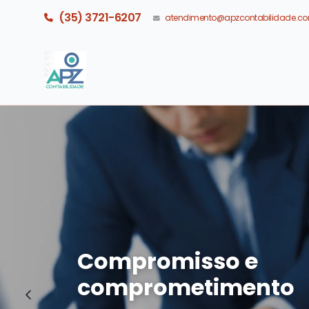
(35) 3721-6207
atendimento@apzcontabilidade.co
Compromisso e
comprometimento