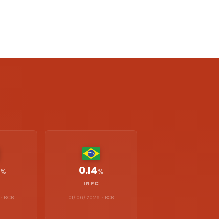
0.14
%
%
INPC
· BCB
01/06/2026 · BCB