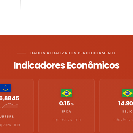
DADOS ATUALIZADOS PERIODICAMENTE
Indicadores Econômicos
5,8845
0.16
14.90
%
IPCA
SELIC
UR/BRL
01/06/2026 · BCB
01/02/2026 
8/2026 · BCB