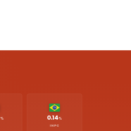
0.14
%
%
INPC