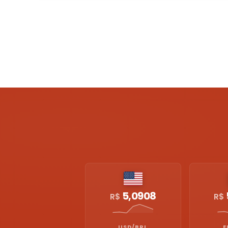
5,0908
R$
R$
USD/BRL
E