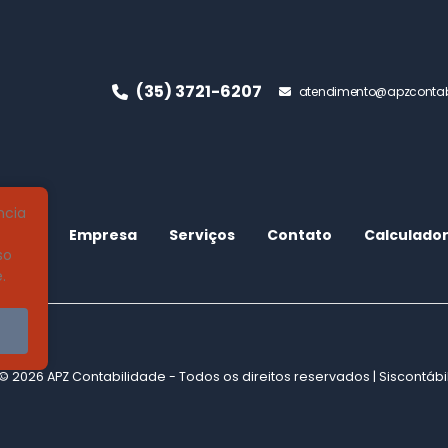
(35) 3721-6207
atendimento@apzcontab
ncia
Empresa
Serviços
Contato
Calculado
so
.
© 2026 APZ Contabilidade - Todos os direitos reservados |
Siscontábi