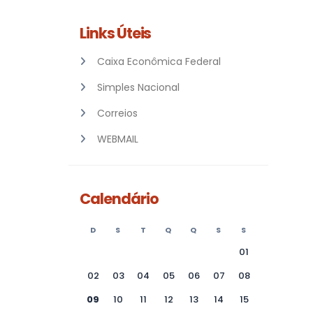
Links Úteis
Caixa Econômica Federal
Simples Nacional
Correios
WEBMAIL
Calendário
D
S
T
Q
Q
S
S
01
02
03
04
05
06
07
08
09
10
11
12
13
14
15