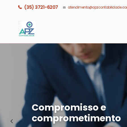
(35) 3721-6207
atendimento@apzcontabilidade.co
Compromisso e
comprometimento