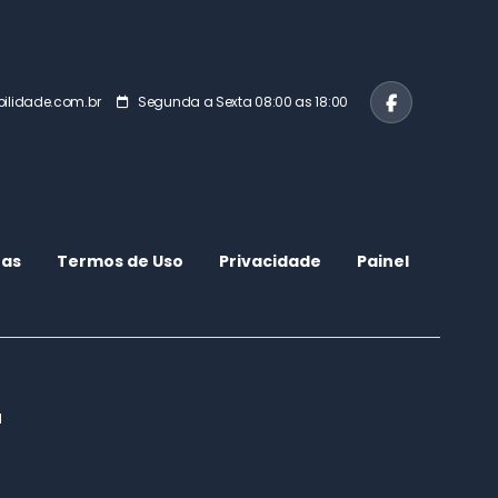
ilidade.com.br
Segunda a Sexta 08:00 as 18:00
ras
Termos de Uso
Privacidade
Painel
l