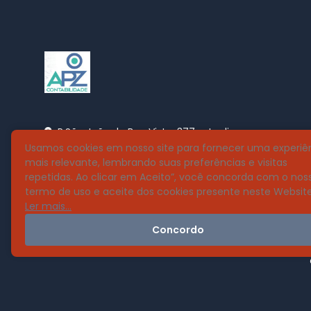
R.São João da Boa Vista, 377 - Jardim
Usamos cookies em nosso site para fornecer uma experiê
dos Estados, Poços de Caldas - MG,
mais relevante, lembrando suas preferências e visitas
37701-054
repetidas. Ao clicar em Aceito”, você concorda com o nos
termo de uso e aceite dos cookies presente neste Website
Ler mais...
Concordo