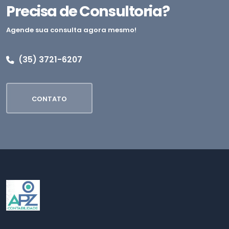
Precisa de Consultoria?
Agende sua consulta agora mesmo!
(35) 3721-6207
CONTATO