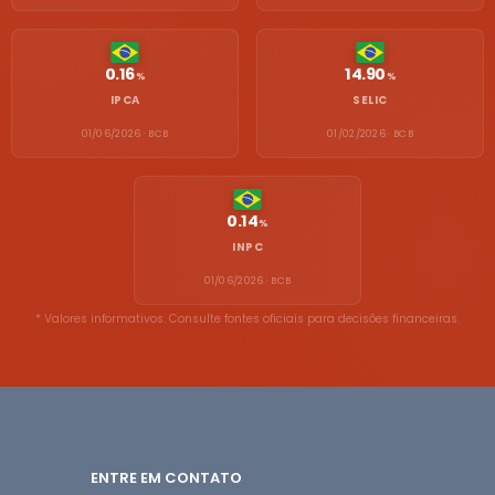
0.16
14.90
%
%
IPCA
SELIC
01/06/2026 · BCB
01/02/2026 · BCB
0.14
%
INPC
01/06/2026 · BCB
* Valores informativos. Consulte fontes oficiais para decisões financeiras.
ENTRE EM CONTATO