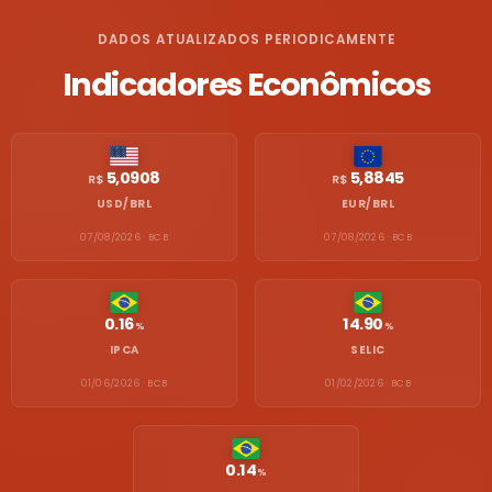
DADOS ATUALIZADOS PERIODICAMENTE
Indicadores Econômicos
5,0908
5,8845
R$
R$
USD/BRL
EUR/BRL
07/08/2026 · BCB
07/08/2026 · BCB
0.16
14.90
%
%
IPCA
SELIC
01/06/2026 · BCB
01/02/2026 · BCB
0.14
%