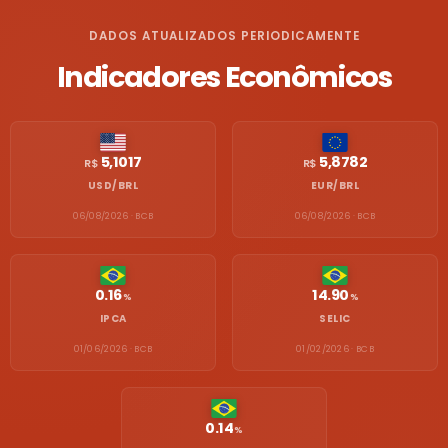
DADOS ATUALIZADOS PERIODICAMENTE
Indicadores Econômicos
5,1017
5,8782
R$
R$
USD/BRL
EUR/BRL
06/08/2026 · BCB
06/08/2026 · BCB
0.16
14.90
%
%
IPCA
SELIC
01/06/2026 · BCB
01/02/2026 · BCB
0.14
%