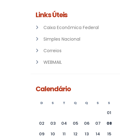
Links Úteis
Caixa Econômica Federal
Simples Nacional
Correios
WEBMAIL
Calendário
D
S
T
Q
Q
S
S
01
02
03
04
05
06
07
08
09
10
11
12
13
14
15