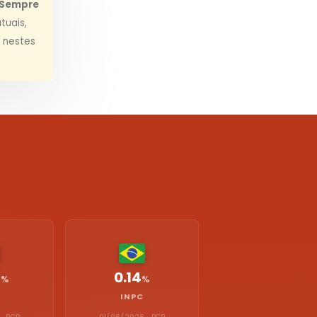
Sempre
tuais,
e nestes
0.14
%
%
INPC