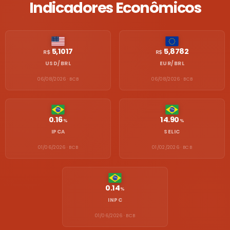
Indicadores Econômicos
5,1017
5,8782
R$
R$
USD/BRL
EUR/BRL
06/08/2026 · BCB
06/08/2026 · BCB
0.16
14.90
%
%
IPCA
SELIC
01/06/2026 · BCB
01/02/2026 · BCB
0.14
%
INPC
01/06/2026 · BCB