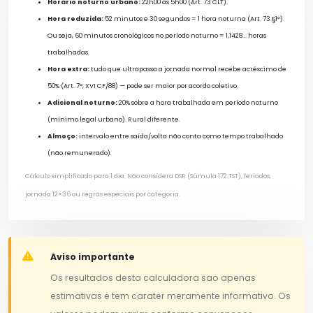
Horário noturno urbano:
22h00 às 5h00 (Art. 73 CLT).
Hora reduzida:
52 minutos e 30 segundos = 1 hora noturna (Art. 73 §1º).
Ou seja, 60 minutos cronológicos no período noturno = 1,1428... horas
trabalhadas.
Hora extra:
tudo que ultrapassa a jornada normal recebe acréscimo de
50% (Art. 7º, XVI CF/88) — pode ser maior por acordo coletivo.
Adicional noturno:
20% sobre a hora trabalhada em período noturno
(mínimo legal urbano). Rural diferente.
Almoço:
intervalo entre saída/volta não conta como tempo trabalhado
(não remunerado).
Cálculo simplificado para 1 dia. Não considera DSR (Súmula 172 TST), feriados,
jornada 12×36 ou regras especiais por categoria.
Aviso importante
Os resultados desta calculadora sao apenas
estimativas e tem carater meramente informativo. Os